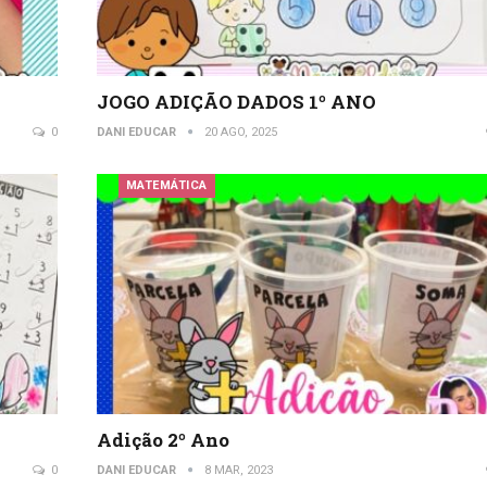
JOGO ADIÇÃO DADOS 1º ANO
0
DANI EDUCAR
20 AGO, 2025
MATEMÁTICA
Adição 2º Ano
0
DANI EDUCAR
8 MAR, 2023