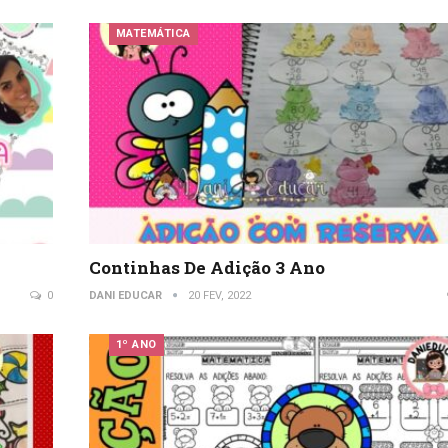
MATEMÁTICA
Continhas De Adição 3 Ano
0
DANI EDUCAR
20 FEV, 2022
1º ANO