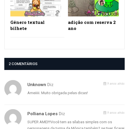
Gênero textual
adição com reserva 2
bilhete
ano
2 COMENTÁRIOS
9 anos atrás
Unknown
Diz
Ameiiiii. Muito obrigada pelas dicas!
9 anos atrás
Polliana Lopes
Diz
SUPER AMEI!!!Você tem as sílabas simples com os
personagens da turma da Mônica também? se tiver, ficarei