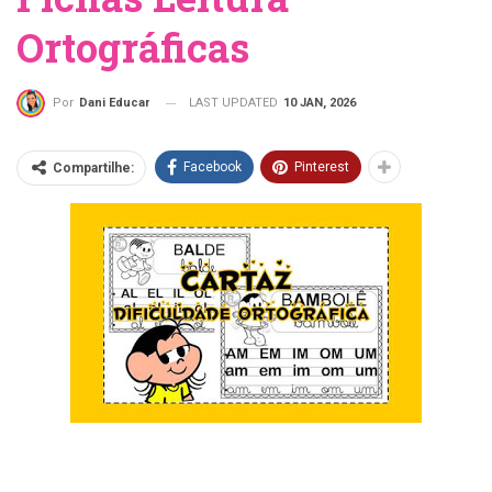
Ortográficas
LAST UPDATED
10 JAN, 2026
Por
Dani Educar
Facebook
Pinterest
Compartilhe: