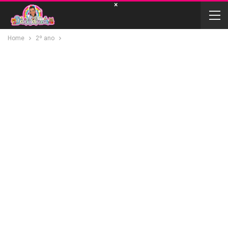
×
Home
2º ano