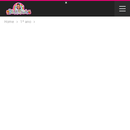
×
Home
1º ano