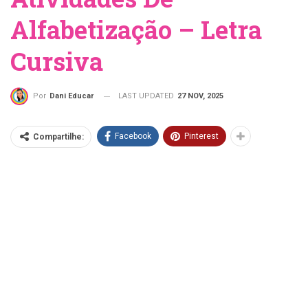
Alfabetização – Letra
Cursiva
LAST UPDATED
27 NOV, 2025
Por
Dani Educar
Facebook
Pinterest
Compartilhe: