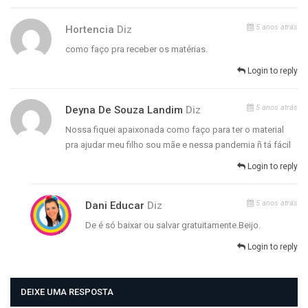
5 anos atrás
Hortencia
Diz
como faço pra receber os matérias.
Login to reply
5 anos atrás
Deyna De Souza Landim
Diz
Nossa fiquei apaixonada como faço para ter o material
pra ajudar meu filho sou mãe e nessa pandemia ñ tá fácil
Login to reply
5 anos atrás
Dani Educar
Diz
De é só baixar ou salvar gratuitamente.Beijo.
Login to reply
DEIXE UMA RESPOSTA