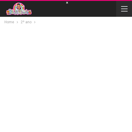
×
Home
2º ano