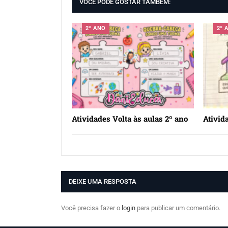
VOCÊ PODE GOSTAR TAMBÉM:
2º ANO
2º 
Atividades Volta às aulas 2º ano
Ativid
DEIXE UMA RESPOSTA
Você precisa fazer o
login
para publicar um comentário.