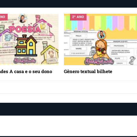
ANO
2º ANO
ades A casa e o seu dono
Gênero textual bilhete