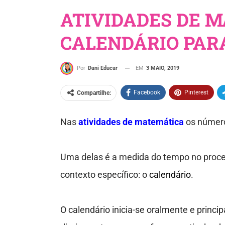
ATIVIDADES DE 
CALENDÁRIO PAR
EM
3 MAIO, 2019
Por
Dani Educar
Facebook
Pinterest
Compartilhe:
Nas
atividades de
matemática
os número
Uma delas é a medida do tempo no proce
contexto específico: o
calendário
.
O calendário inicia-se oralmente e princ