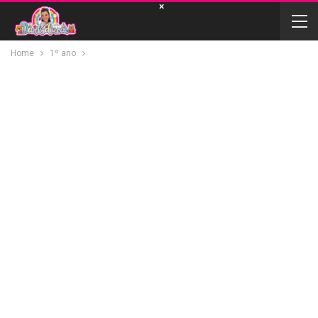
×
Home
1º ano