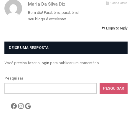
5 anos atrás
Maria Da Silva
Diz
Bom dia! Parabéns, parabéns!
seu blogs é excelente!…..
Login to reply
DEIXE UMA RESPOSTA
Você precisa fazer o
login
para publicar um comentário.
Pesquisar
PESQUISAR
Facebook
Instagram
Google