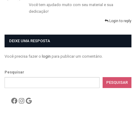
Você tem ajudado muito com seu material e sua
dedicação!
Login to reply
DEIXE UMA RESPOSTA
Você precisa fazer o
login
para publicar um comentário.
Pesquisar
PESQUISAR
Facebook
Instagram
Google