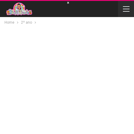
×
Home
2º ano