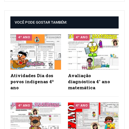
VOCÊ PODE GOSTAR TAMBÉM:
4º ANO
4º ANO
Atividades Dia dos
Avaliação
povos indígenas 4º
diagnóstica 4° ano
ano
matemática
4º ANO
4º ANO