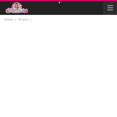
×
Home
4º ano