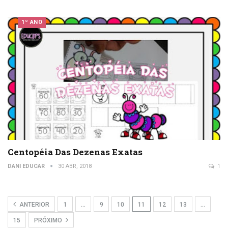
1º ANO
Centopéia Das Dezenas Exatas
DANI EDUCAR
30 ABR, 2018
1
ANTERIOR
1
…
9
10
11
12
13
…
15
PRÓXIMO