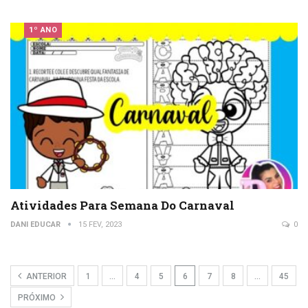
1º ANO
Atividades Para Semana Do Carnaval
DANI EDUCAR
15 FEV, 2023
0
ANTERIOR
1
…
4
5
6
7
8
…
45
PRÓXIMO