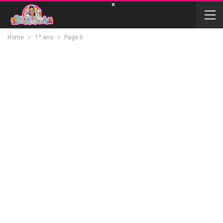
×
Home
1º ano
Page 6