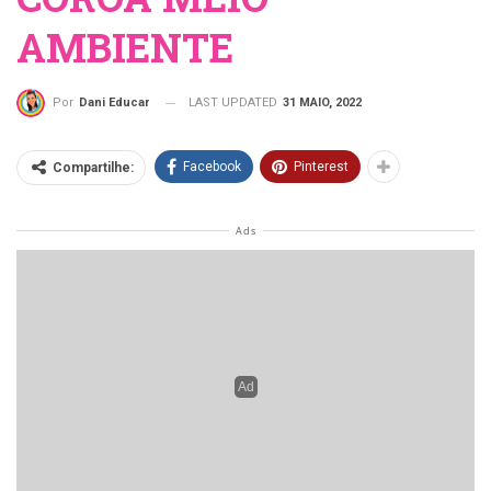
AMBIENTE
LAST UPDATED
31 MAIO, 2022
Por
Dani Educar
Facebook
Pinterest
Compartilhe:
Hoje trouxe um modelo de COROA MEIO AMBIENTE
para colorir e uma colorida para que as crianças
possam nível de lembrancinha pra casa.