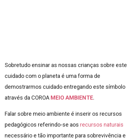
através da COROA
MEIO AMBIENTE
.
Falar sobre meio ambiente é inserir os recursos
pedagógicos referindo-se aos
recursos naturais
necessário e tão importante para sobrevivência e
desenvolvimento da sociedade.
Também é importante ressaltar a sobre a
sustentabilidade
onde a busca do uso racional
desses recursos naturais são realizados sem
comprometer um ambiente preservando para
futuras gerações.
Como abordar o tema sobre
Meio ambiente na Escola