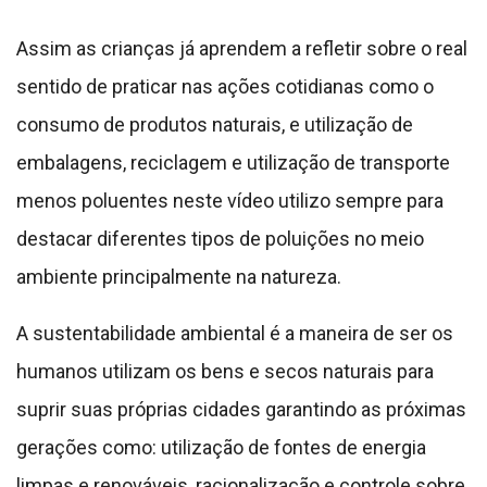
humanos utilizam os bens e secos naturais para
suprir suas próprias cidades garantindo as próximas
gerações como: utilização de fontes de energia
limpas e renováveis, racionalização e controle sobre
a exploração de recursos minerais, exploração
consciente e manejo controlado de riquezas
naturais, reflorestamento e valorização das áreas
verdes, coleta seletiva e reciclagem resíduos,
racionalização de água entre outros.
Os benefícios que a sustentabilidade nos traz é
muito grande pois o mercado está cada vez mais
conscientes de gente com a conservação dos