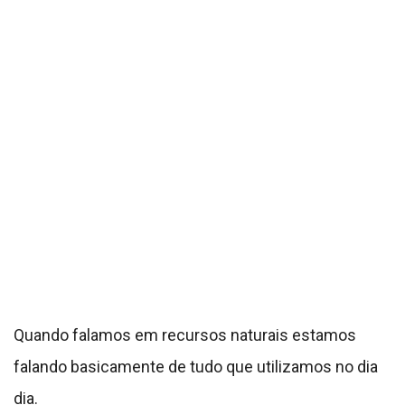
Quando falamos em recursos naturais estamos
falando basicamente de tudo que utilizamos no dia
dia.
Assim as crianças já aprendem a refletir sobre o real
sentido de praticar nas ações cotidianas como o
consumo de produtos naturais, e utilização de
embalagens, reciclagem e utilização de transporte
menos poluentes neste vídeo utilizo sempre para
destacar diferentes tipos de poluições no meio
ambiente principalmente na natureza.
A sustentabilidade ambiental é a maneira de ser os