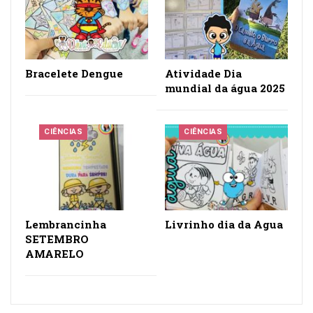
Lembrancinha
Livrinho dia da Agua
SETEMBRO
AMARELO
DEIXE UMA RESPOSTA
Você precisa fazer o
login
para publicar um comentário.
Pesquisar
PESQUISAR
Facebook
Instagram
Google