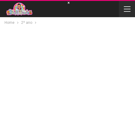
×
Home
2º ano