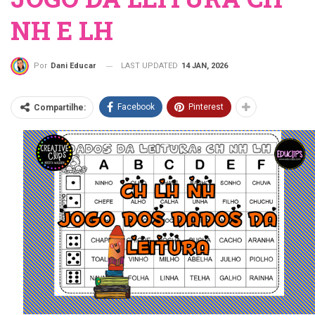
NH E LH
LAST UPDATED
14 JAN, 2026
Por
Dani Educar
Facebook
Pinterest
Compartilhe: