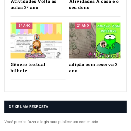
Atividades Volta às
Atividades A casa e o
aulas 2º ano
seu dono
2º ANO
2º ANO
Gênero textual
adição com reserva 2
bilhete
ano
DEIXE UMA RESPOSTA
Você precisa fazer o
login
para publicar um comentário.