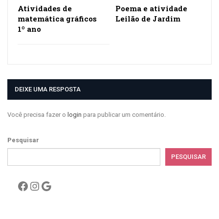
Atividades de
Poema e atividade
matemática gráficos
Leilão de Jardim
1º ano
DEIXE UMA RESPOSTA
Você precisa fazer o
login
para publicar um comentário.
Pesquisar
PESQUISAR
Facebook
Instagram
Google