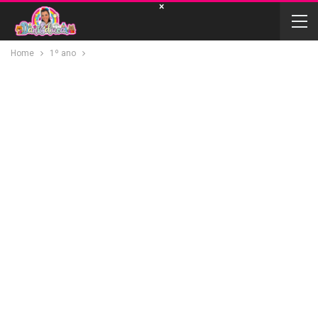
×
Home
1º ano