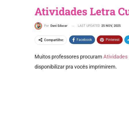
Atividades Letra C
LAST UPDATED
25 NOV, 2025
Por
Dani Educar
Facebook
Pinterest
Compartilhe:
Muitos professores procuram
Atividades
disponibilizar pra vocês imprimirem.