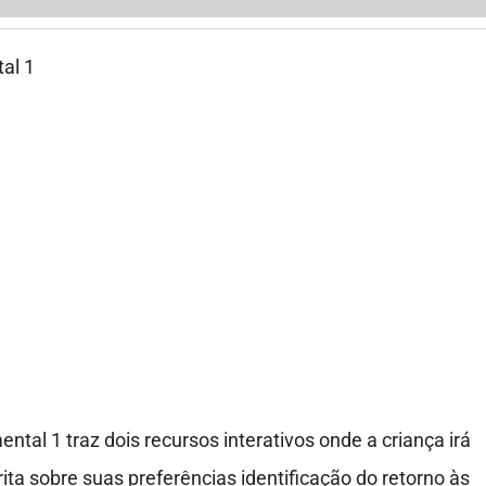
tal 1 traz dois recursos interativos onde a criança irá
rita sobre suas preferências identificação do retorno às
sino fundamental além de desenvolver as habilidades d
paço para ilustrar o seu dia dia no espaço escolar onde e
a de aula
.
 tanto para colar no caderno tanto para expor no painel.