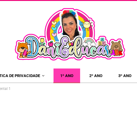
×
TICA DE PRIVACIDADE
1º ANO
2º ANO
3º ANO
ental 1