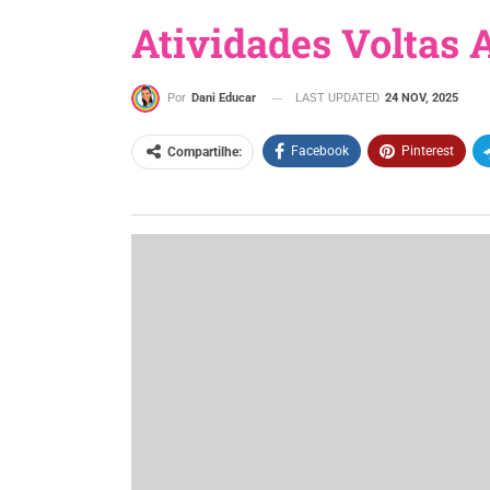
Atividades Voltas 
LAST UPDATED
24 NOV, 2025
Por
Dani Educar
Facebook
Pinterest
Compartilhe:
Atividades voltas aulas ensino fundament