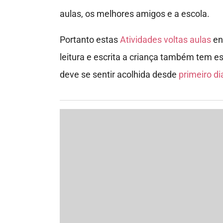
Para fazer o DOWNLOAD clique
AQUI
Veja como imprimir esta
fundamental 1
Para imprimir basta clicar na imagem e s