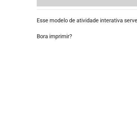
fotos.
Para salvar em PDF basta estar logado n