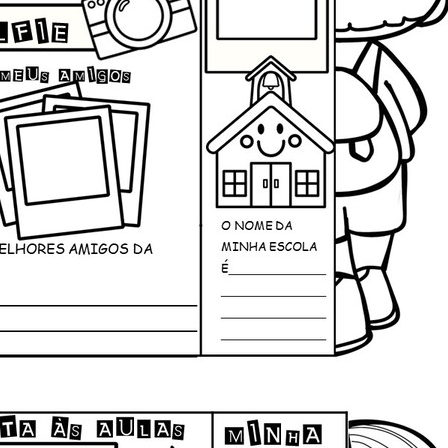
Telegram
O email