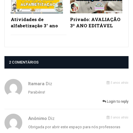
Atividades de
Privado: AVALIAÇÃO
alfabetização 3° ano
3º ANO EDITÁVEL
2 COMENTÁRIOS
5 anos atrás
Itamara
Diz
Parabéns!
Login to reply
5 anos atrás
Anônimo
Diz
Obrigada por abrir este espaço para nós professoras