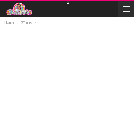
×
Home
3º ano