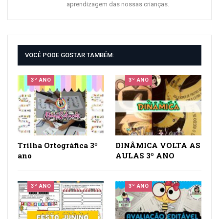
aprendizagem das nossas crianças.
VOCÊ PODE GOSTAR TAMBÉM:
3º ANO
3º ANO
Trilha Ortográfica 3º
DINÂMICA VOLTA AS
ano
AULAS 3º ANO
3º ANO
3º ANO