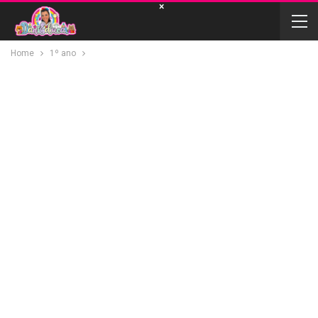
×
Home
1º ano