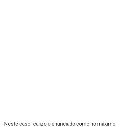
Neste caso realizo o enunciado como no máximo
três atividades coluna e a criança poderá explorar as
linhas do caderno para responder as
questões,formação de frases, respeito de um texto
etc..
Vi que muitos professores gostaram da postagem
pelo Instagram que realizei alguns dias atrás,
gostando muito do conteúdo e pedindo pra que eu
colocasse no Word para que pudessem fazer igual.