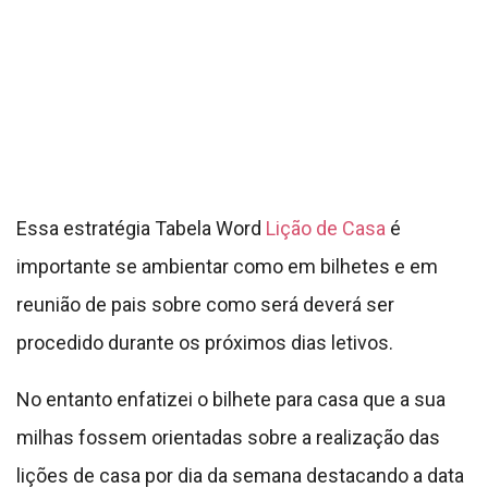
procedido durante os próximos dias letivos.
No entanto enfatizei o bilhete para casa que a sua
milhas fossem orientadas sobre a realização das
lições de casa por dia da semana destacando a data
em que a criança realizará tal atividade.
Portanto os conteúdos são realizados de acordo
com o aprendizado em sala de aula, sendo uma
extensão para que a criança possa realizar
praticamente sozinha sempre com orientação e
supervisão de um adulto.
Nessa fase de alfabetização principalmente do 2º
ano do ensino fundamental, realizo com eles