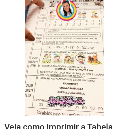
Veja como imprimir a Tabela
Word Lição de Casa
Atenção: para salvar estes recursos em word você
deve estar logado no
Gmail
pois estão disponíveis
no
DRIVE DO GOOGLE
Clique aqui para fazer o
download
em word
Facebook
Pinterest
Compartilhe: