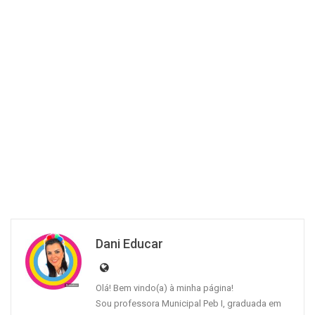
Dani Educar
Olá! Bem vindo(a) à minha página!
Sou professora Municipal Peb I, graduada em
Letras e Pedagogia e pós graduada em áreas
de educação.
Amo alfabetizar e este cantinho criei
especialmente para contribuir para
aprendizagem das nossas crianças.
VOCÊ PODE GOSTAR TAMBÉM:
DIVERSOS
DIVERSOS