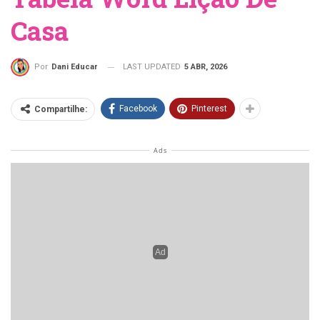
Casa
LAST UPDATED
5 ABR, 2026
Por
Dani Educar
Facebook
Pinterest
Compartilhe:
Durante o ano preparei atividades em forma de
Tabela Word
Lição de Casa
como estratégia prática
no dia a dia tanto da criança como do professor.