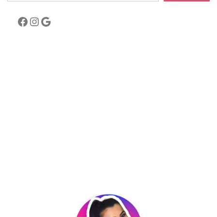
Professora graduada em Letras , Pedagogia
e Arte pós graduada em áreas de educação.
POLÍTICA DE PRIVACIDADE
TERMOS DE USO
QUEM SOU EU
CONTATO