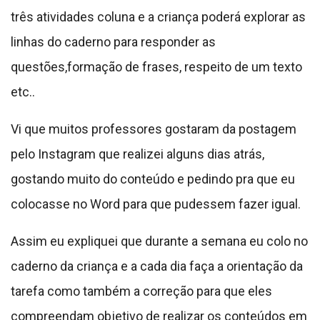
Assim eu expliquei que durante a semana eu colo no
caderno da criança e a cada dia faça a orientação da
tarefa como também a correção para que eles
compreendam objetivo de realizar os conteúdos em
casa.
Logo após a correção passo nas carteiras e corrijo
com um carimbo de estrela e ao final da semana
eles ganham algum brinde como motivação.
Neste caso entrego a cada um que realizou todos as
tarefas, tipos de brindes como
adesivos
de
incentivo que eles amam.