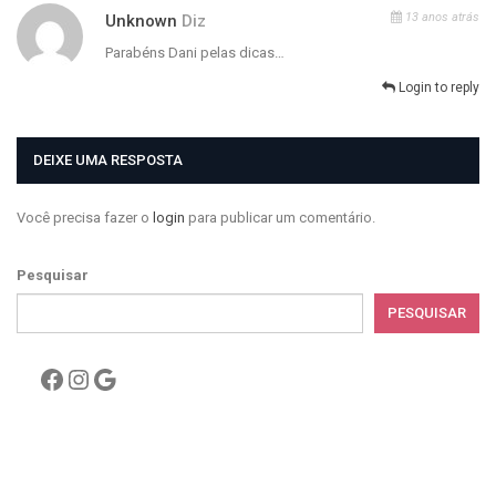
13 anos atrás
Unknown
Diz
Parabéns Dani pelas dicas…
Login to reply
DEIXE UMA RESPOSTA
Você precisa fazer o
login
para publicar um comentário.
Pesquisar
PESQUISAR
Facebook
Instagram
Google