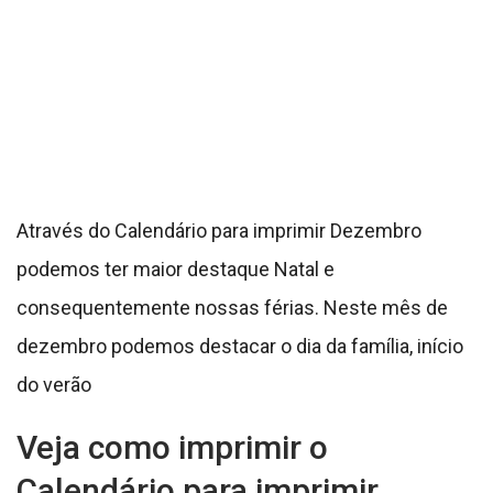
dezembro podemos destacar o dia da família, início
do verão
Veja como imprimir o
Calendário para imprimir
Dezembro
Para imprimir direto do
COMPUTADOR
basta clicar
na imagem com o botão direito do mouse depois
selecione a opção “salvar como”. Já pelo seu
CELULAR
clique na imagem desejada, mantendo o
dedo em cima da imagem até que apareça a opção
“salvar imagem”. As imagens serão salvas no local
que estiver configurado para salvar no seu celular.