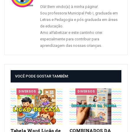
Tabela Word Lição de
COMBINADOS DA
Casa
TURMA CADERNO
DIVERSOS
DIVERSOS
Combinados da Turma
Capas para
para colorir
caderno colorir