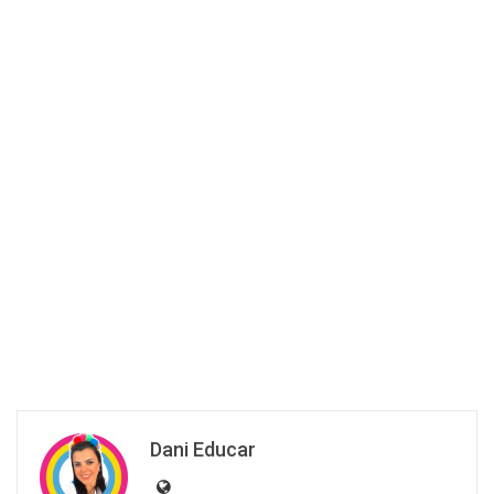
Dani Educar
Olá! Bem vindo(a) à minha página!
Sou professora Municipal Peb I, graduada em
Letras e Pedagogia e pós graduada em áreas
de educação.
Amo alfabetizar e este cantinho criei
especialmente para contribuir para
aprendizagem das nossas crianças.
VOCÊ PODE GOSTAR TAMBÉM:
DIVERSOS
DIVERSOS