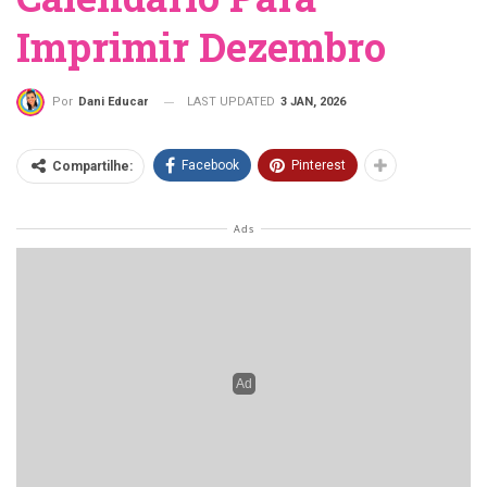
Imprimir Dezembro
LAST UPDATED
3 JAN, 2026
Por
Dani Educar
Facebook
Pinterest
Compartilhe:
O
Calendário
para imprimir Dezembro é uma ideia
para que os professores tenha em mãos as
datas
comemorativas
desse mês tão especial.