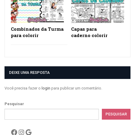
Combinados da Turma
Capas para
para colorir
caderno colorir
DEIXE UMA RESPOSTA
Você precisa fazer o
login
para publicar um comentário.
Pesquisar
PESQUISAR
Facebook
Instagram
Google