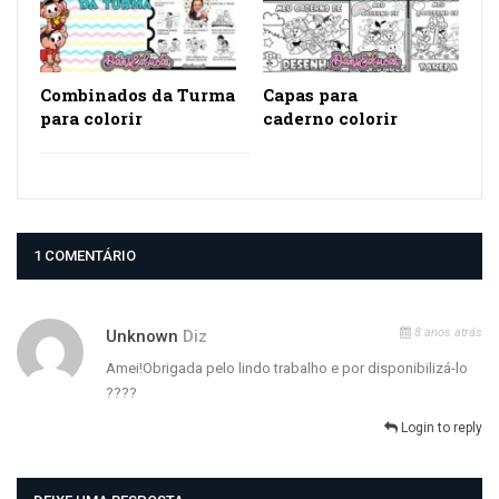
Combinados da Turma
Capas para
para colorir
caderno colorir
1 COMENTÁRIO
8 anos atrás
Unknown
Diz
Amei!Obrigada pelo lindo trabalho e por disponibilizá-lo
????
Login to reply