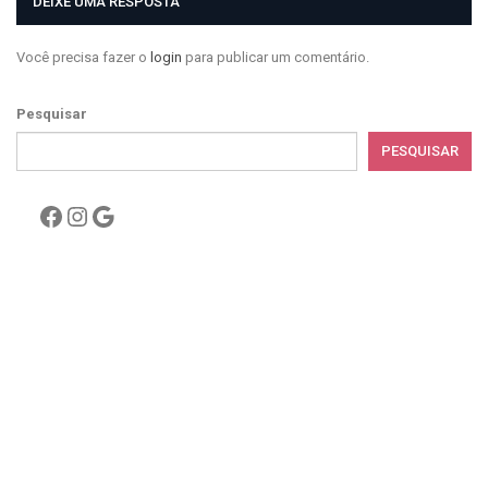
DEIXE UMA RESPOSTA
Você precisa fazer o
login
para publicar um comentário.
Pesquisar
PESQUISAR
Facebook
Instagram
Google